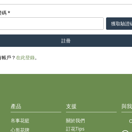
證碼
獲取驗證
註冊
有帳戶？
在此登錄
。
產品
支援
與我
帛事花籃
關於我們
O
訂花Tips
心形花牌