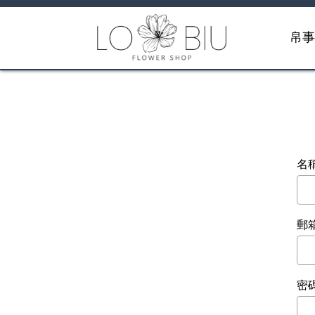
帛
名
郵
密