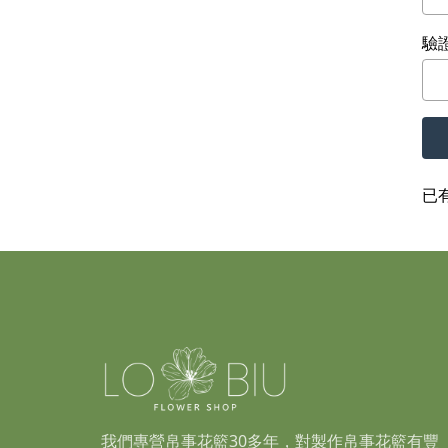
驗
已
我們專營帛事花籃30多年，對製作帛事花籃有豐