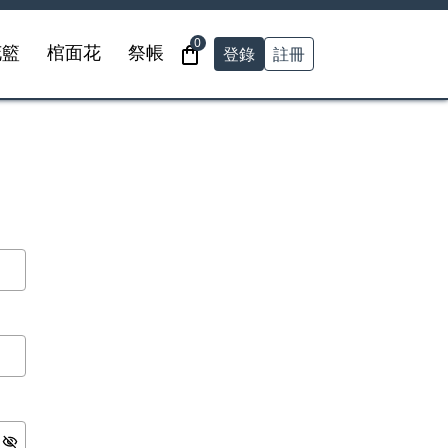
0
登錄
註冊
花籃
棺面花
祭帳