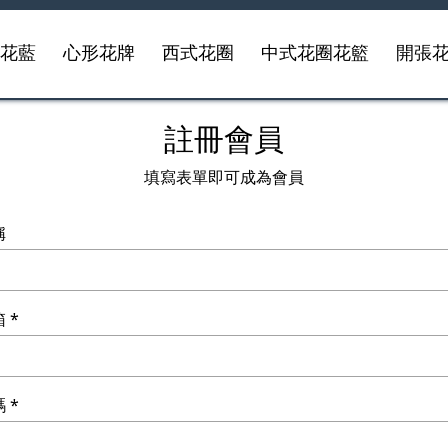
事花藍
心形花牌
西式花圈
中式花圈花籃
開張
註冊會員
填寫表單即可成為會員
稱
箱
碼