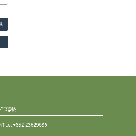
碼
們聯繫
ffice:
+852 23629686