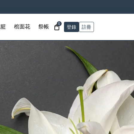
0
登錄
註冊
花籃
棺面花
祭帳