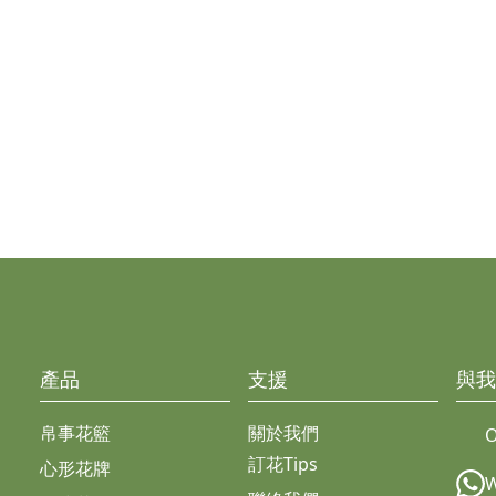
產品
支援
與我
帛事花籃
關於我們
O
訂花Tips
心形花牌