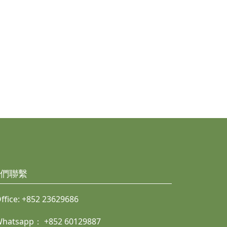
們聯繫
ffice:
+852 23629686
Whatsapp：
+852 60129887