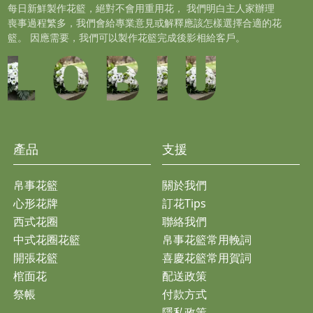
每日新鮮製作花籃，絕對不會用重用花， 我們明白主人家辦理
喪事過程繁多，我們會給專業意見或解釋應該怎樣選擇合適的花
籃。 因應需要，我們可以製作花籃完成後影相給客戶。
產品
支援
帛事花籃
關於我們
心形花牌
訂花Tips
西式花圈
聯絡我們
中式花圈花籃
帛事花籃常用輓詞
開張花籃
喜慶花籃常用賀詞
棺面花
配送政策
祭帳
付款方式
隱私政策