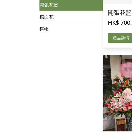
開張花籃
開張花籃E
棺面花
HK$ 700
祭帳
產品詳情