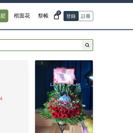
0
登錄
註冊
花籃
棺面花
祭帳