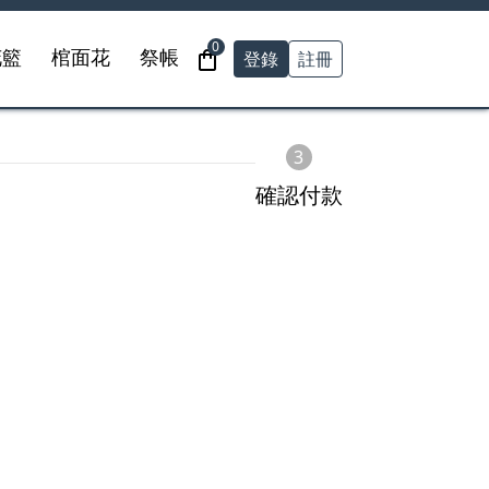
0
登錄
註冊
花籃
棺面花
祭帳
3
確認付款