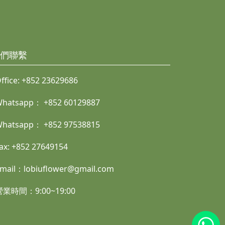
們聯繫
ffice:
+852 23629686
Whatsapp：
+852 60129887
Whatsapp：
+852 97538815
ax:
+852
27649154
mail：
lobiuflower@gmail.com
營業時間：9:00~19:00