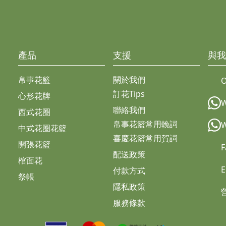
產品
支援
與我
帛事花籃
關於我們
O
訂花Tips
心形花牌
聯絡我們
西式花圈
帛事花籃常用輓詞
中式花圈花籃
喜慶花籃常用賀詞
開張花籃
F
配送政策
棺面花
E
付款方式
祭帳
隱私政策
服務條款