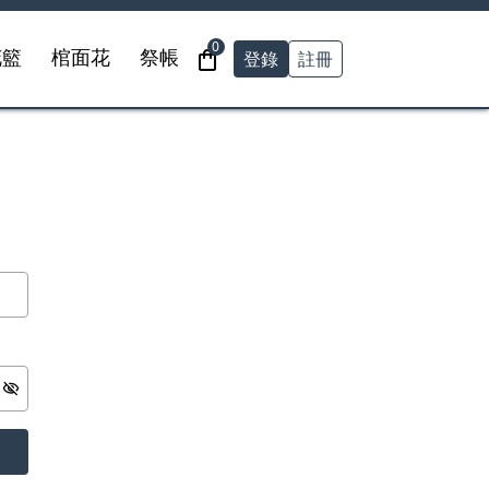
0
登錄
註冊
花籃
棺面花
祭帳