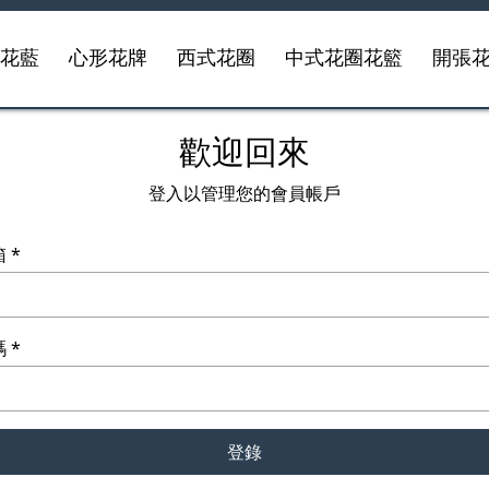
事花藍
心形花牌
西式花圈
中式花圈花籃
開張
歡迎回來
登入以管理您的會員帳戶
箱
碼
登錄