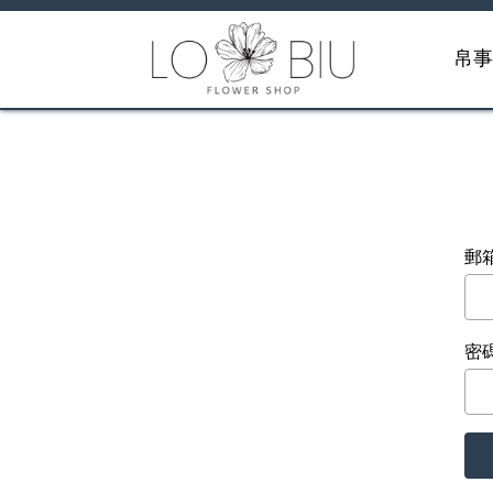
帛
郵
密