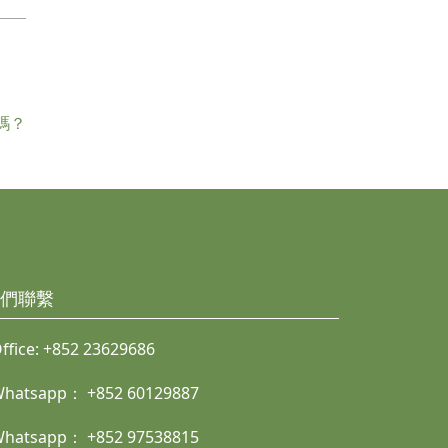
碼？
們聯繫
ffice:
+852 23629686
Whatsapp：
+852 60129887
Whatsapp：
+852 97538815