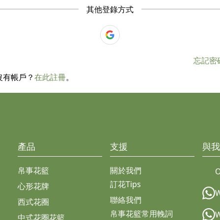
其他登錄方式
忘記密
沒有帳戶？
在此註冊
。
產品
支援
與我
帛事花籃
關於我們
O
訂花Tips
心形花牌
聯絡我們
西式花圈
帛事花籃常用輓詞
中式花圈花籃